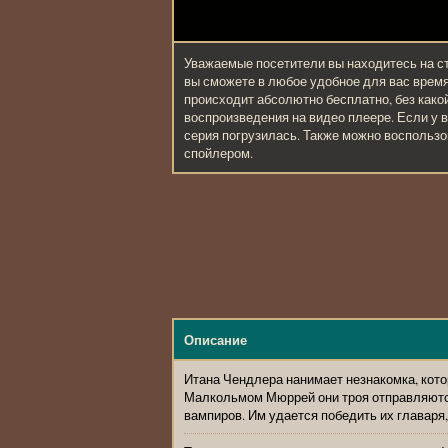
Уважаемые посетители вы находитесь на с
вы сможете в любое удобное для вас врем
происходит абсолютно бесплатно, без како
воспроизведения на видео плеере. Если у в
серия погрузилась. Также можно воспольз
спойлером.
Описание
Итана Чендлера нанимает незнакомка, кото
Малкольмом Мюррей они троя отправляются 
вампиров. Им удается победить их главаря,