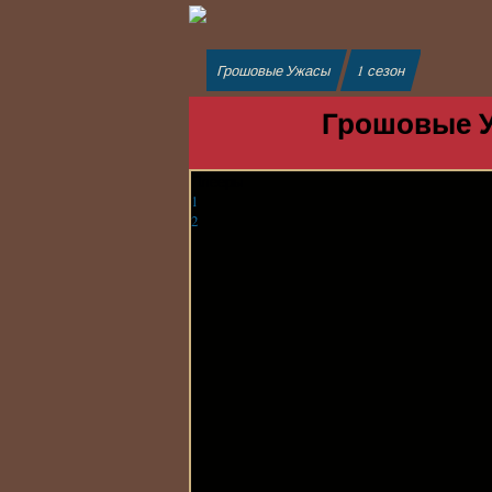
Грошовые Ужасы
1 сезон
Грошовые У
Плееры
1
2