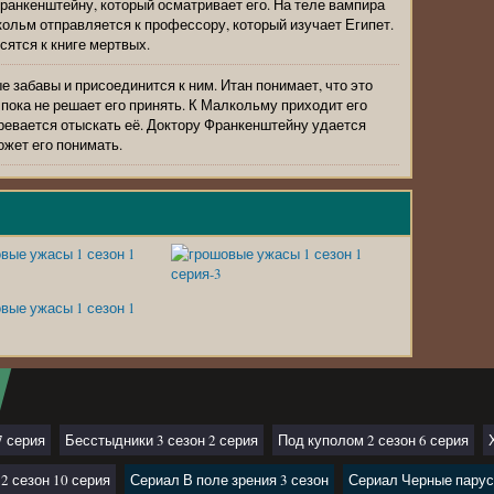
Франкенштейну, который осматривает его. На теле вампира
ольм отправляется к профессору, который изучает Египет.
сятся к книге мертвых.
 забавы и присоединится к ним. Итан понимает, что это
пока не решает его принять. К Малкольму приходит его
еревается отыскать её. Доктору Франкенштейну удается
ожет его понимать.
7 серия
Бесстыдники 3 сезон 2 серия
Под куполом 2 сезон 6 серия
2 сезон 10 серия
Сериал В поле зрения 3 сезон
Сериал Черные парус