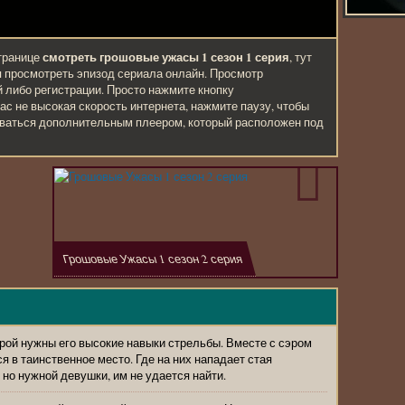
смотреть грошовые ужасы 1 сезон 1 серия
транице
, тут
я просмотреть эпизод сериала онлайн. Просмотр
й либо регистрации. Просто нажмите кнопку
ас не высокая скорость интернета, нажмите паузу, чтобы
оваться дополнительным плеером, который расположен под
Грошовые Ужасы 1 сезон 2 серия
рой нужны его высокие навыки стрельбы. Вместе с сэром
в таинственное место. Где на них нападает стая
 но нужной девушки, им не удается найти.