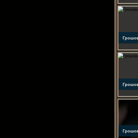
Грошов
Грошов
Грошов